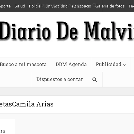
Dispuestos a contar
eporte
Salud
Policial
Universidad
Tu espacio
Galería de fotos
Te
Busco a mi mascota
DDM Agenda
Publicidad
Dispuestos a contar
etasCamila Arias
era