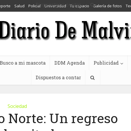
Dispuestos a contar
eporte
Salud
Policial
Universidad
Tu espacio
Galería de fotos
Te
Busco a mi mascota
DDM Agenda
Publicidad
Dispuestos a contar
Sociedad
o Norte: Un regreso