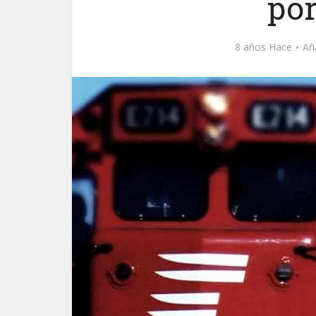
por
8 años Hace
Añ