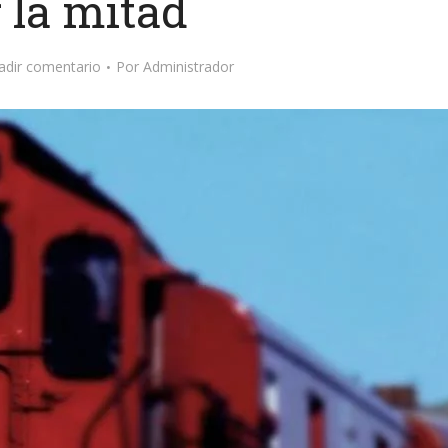
 la mitad
adir comentario
Por
Administrador