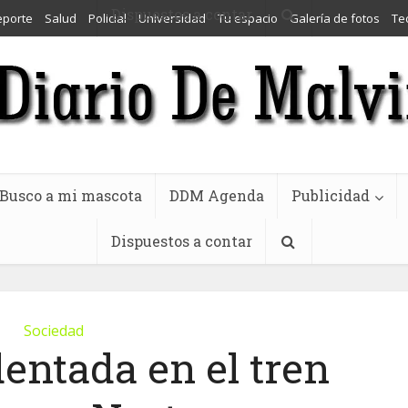
Dispuestos a contar
eporte
Salud
Policial
Universidad
Tu espacio
Galería de fotos
Te
Busco a mi mascota
DDM Agenda
Publicidad
Dispuestos a contar
Sociedad
entada en el tren