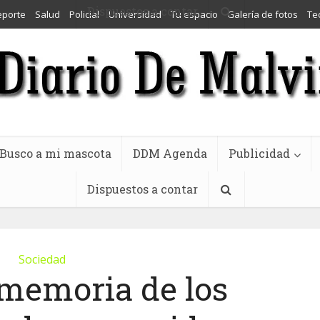
Dispuestos a contar
eporte
Salud
Policial
Universidad
Tu espacio
Galería de fotos
Te
Busco a mi mascota
DDM Agenda
Publicidad
Dispuestos a contar
Sociedad
 memoria de los