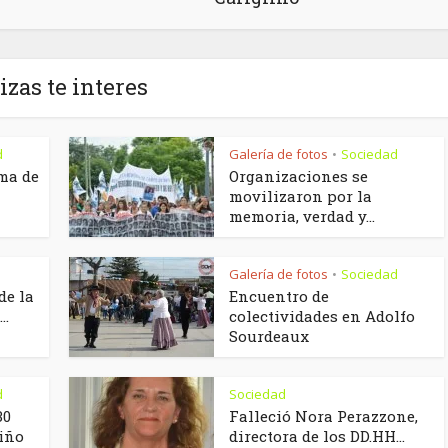
izas te interes
d
Galería de fotos
Sociedad
•
ma de
Organizaciones se
movilizaron por la
memoria, verdad y...
Galería de fotos
Sociedad
•
de la
Encuentro de
..
colectividades en Adolfo
Sourdeaux
d
Sociedad
30
Falleció Nora Perazzone,
niño
directora de los DD.HH...