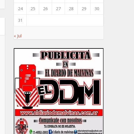
24
25
26
27
28
29
30
31
« Jul