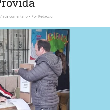
Provida
ñadir comentario
Por
Redaccion