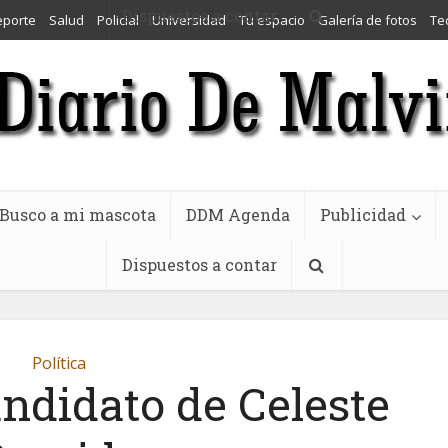
Dispuestos a contar
eporte
Salud
Policial
Universidad
Tu espacio
Galería de fotos
Te
Busco a mi mascota
DDM Agenda
Publicidad
Dispuestos a contar
Política
andidato de Celeste