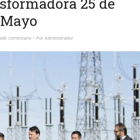
nsformadora 25 de
Mayo
adir comentario
Por
Administrador