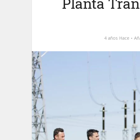
Planta Tra
4 años Hace
Añ