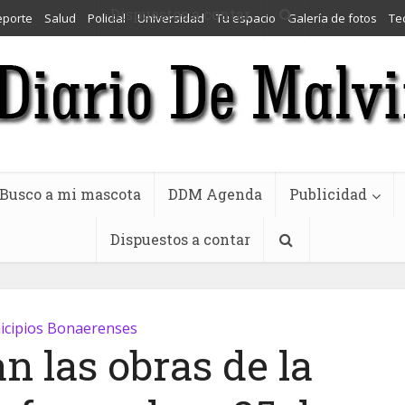
Dispuestos a contar
eporte
Salud
Policial
Universidad
Tu espacio
Galería de fotos
Te
Busco a mi mascota
DDM Agenda
Publicidad
Dispuestos a contar
cipios Bonaerenses
n las obras de la