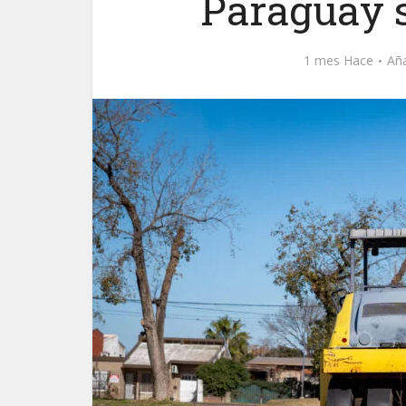
Paraguay 
1 mes Hace
Aña