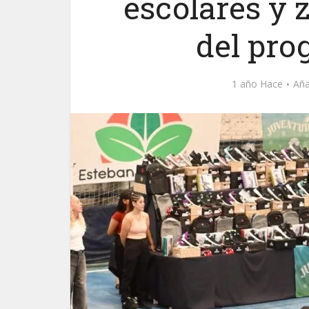
escolares y z
del pr
1 año Hace
Aña