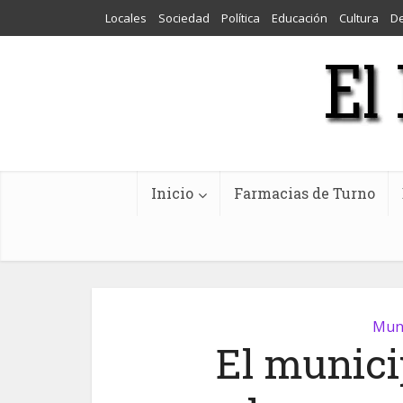
Locales
Sociedad
Política
Educación
Cultura
D
Inicio
Farmacias de Turno
Muni
El munici