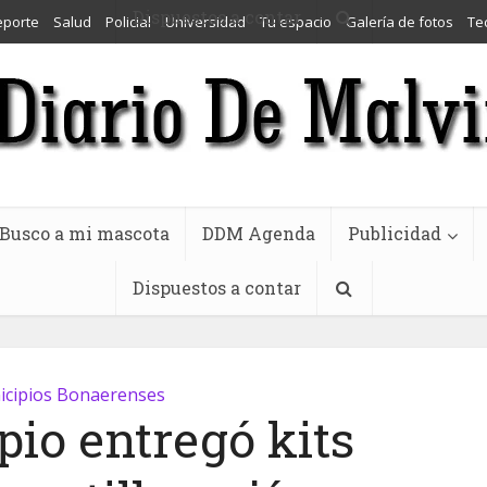
Dispuestos a contar
eporte
Salud
Policial
Universidad
Tu espacio
Galería de fotos
Te
Busco a mi mascota
DDM Agenda
Publicidad
Dispuestos a contar
cipios Bonaerenses
pio entregó kits