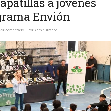
apatillas a jóvenes
ograma Envión
dir comentario
Por
Administrador