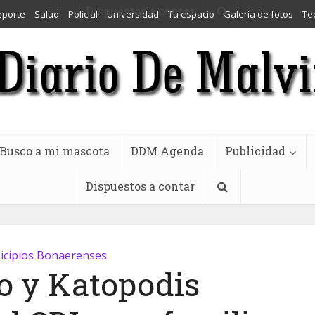
Dispuestos a contar
eporte
Salud
Policial
Universidad
Tu espacio
Galería de fotos
Te
Busco a mi mascota
DDM Agenda
Publicidad
Dispuestos a contar
cipios Bonaerenses
o y Katopodis