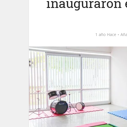
inauguraron e
1 año Hace
Aña