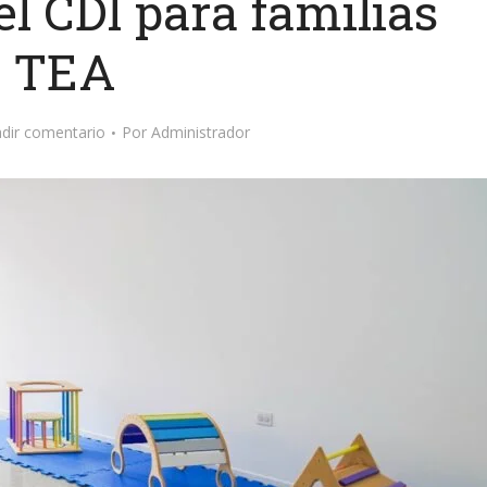
l CDI para familias
TEA
dir comentario
Por
Administrador