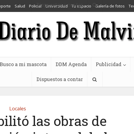
Dispuestos a contar
eporte
Salud
Policial
Universidad
Tu espacio
Galería de fotos
Te
Busco a mi mascota
DDM Agenda
Publicidad
Dispuestos a contar
Locales
ilitó las obras de