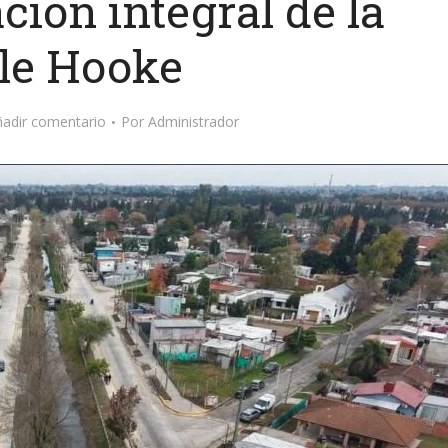
ión integral de la
lle Hooke
ñadir comentario
Por
Administrador