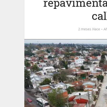
repavimentac
ca
2 meses Hace
A