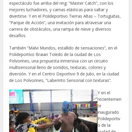
espectáculo fue arriba del ring: “Master Catch”, con los
mejores luchadores, y camas elásticas para saltar y
divertirse. Y en el Polideportivo Tierras Altas – Tortuguitas,
“Parque de Acción”, una invitación para atravesar una
carrera de obstáculos, una rampa de nieve y diversos
desafíos.
También “Malvi Mundos, estallido de sensaciones”, en el
Polideportivo Braian Toledo de la ciudad de Los
Polvorines, una propuesta inmersiva con un circuito
multisensorial lleno de sonidos, texturas, colores y
diversión. Y en el Centro Deportivo 9 de Julio, en la ciudad
de Los Polvorines, “Laberinto Sensorial con texturas”.
Y en el
recientemen
te
inaugurado
Polideportiv
o de la
ciudad de