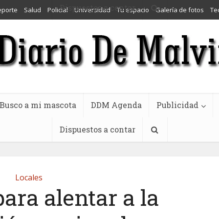
Dispuestos a contar
eporte
Salud
Policial
Universidad
Tu espacio
Galería de fotos
Te
Busco a mi mascota
DDM Agenda
Publicidad
Dispuestos a contar
Locales
ara alentar a la