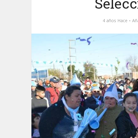
Selecc
4 años Hace
Añ