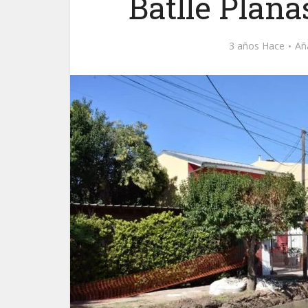
Batlle Plana
3 años Hace
Añ