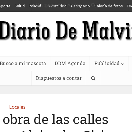
Dispuestos a contar
eporte
Salud
Policial
Universidad
Tu espacio
Galería de fotos
Te
Busco a mi mascota
DDM Agenda
Publicidad
Dispuestos a contar
Locales
obra de las calles