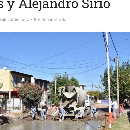
s y Alejandro Sirio
adir comentario
Por
Administrador