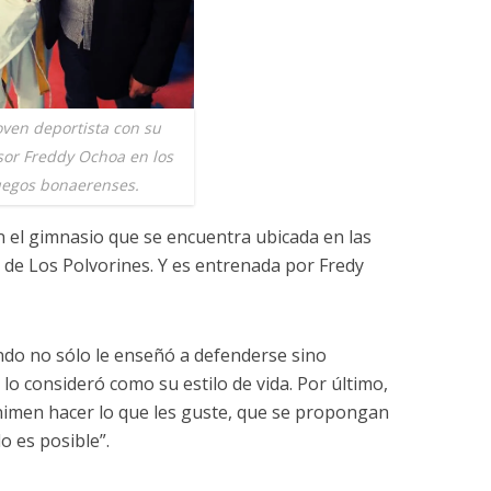
oven deportista con su
sor Freddy Ochoa en los
uegos bonaerenses.
n el gimnasio que se encuentra ubicada en las
 de Los Polvorines. Y es entrenada por Fredy
do no sólo le enseñó a defenderse sino
lo consideró como su estilo de vida. Por último,
animen hacer lo que les guste, que se propongan
o es posible”.