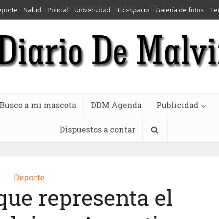
Dispuestos a contar
eporte
Salud
Policial
Universidad
Tu espacio
Galería de fotos
Te
Busco a mi mascota
DDM Agenda
Publicidad
Dispuestos a contar
Deporte
que representa el