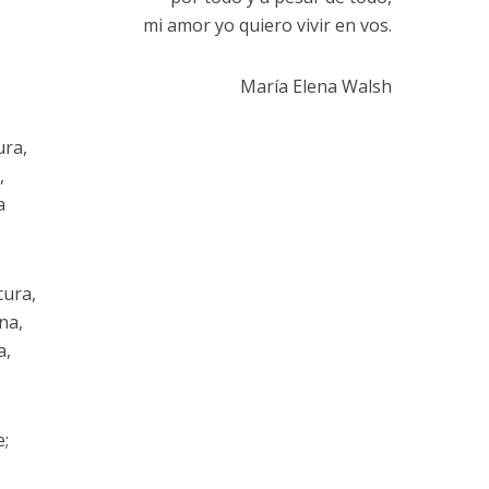
mi amor yo quiero vivir en vos.
María Elena Walsh
ura,
,
a
cura,
na,
a,
e;