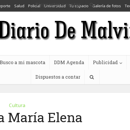
Dispuestos a contar
eporte
Salud
Policial
Universidad
Tu espacio
Galería de fotos
Te
Busco a mi mascota
DDM Agenda
Publicidad
Dispuestos a contar
Cultura
a María Elena