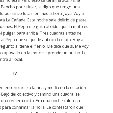
ta no está. Pero esto se termina acá. Ya, le
l Pancho por celular, le digo que tengo una
o por cinco lucas, en media hora. Joya. Voy a
a La Cañada. Esta noche sale delirio de pasta.
lmes. El Pepo me grita al oído, que la moto es
 pulgar para arriba. Tres cuadras antes de
o al Pepo que se quede ahí con la moto. Voy a
egunto si tiene el fierro. Me dice que sí. Me voy.
epo apoyado en la moto se prende un pucho. Le
tra al local.
IV
n encontrarse a la una y media en la estación
á. Bajó del colectivo y caminó una cuadra, se
 una remera corta. Era una noche calurosa.
para confirmar la hora. Le contestaron que