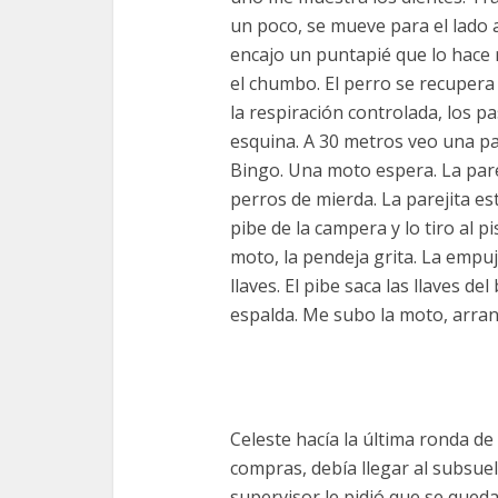
un poco, se mueve para el lado a
encajo un puntapié que lo hace 
el chumbo. El perro se recupera 
la respiración controlada, los pa
esquina. A 30 metros veo una par
Bingo. Una moto espera. La parej
perros de mierda. La parejita es
pibe de la campera y lo tiro al pi
moto, la pendeja grita. La empuj
llaves. El pibe saca las llaves de
espalda. Me subo la moto, arranc
Celeste hacía la última ronda de 
compras, debía llegar al subsuel
supervisor le pidió que se que