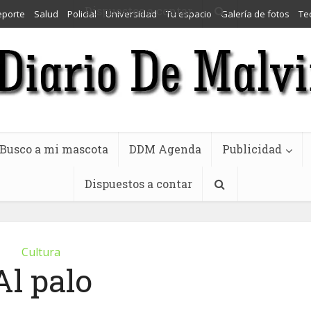
Dispuestos a contar
eporte
Salud
Policial
Universidad
Tu espacio
Galería de fotos
Te
Busco a mi mascota
DDM Agenda
Publicidad
Dispuestos a contar
Cultura
Al palo