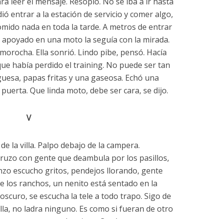
a leer el mensaje. Resopló. No se iba a ir hasta
ió entrar a la estación de servicio y comer algo,
omido nada en toda la tarde. A metros de entrar
be apoyado en una moto la seguía con la mirada.
 morocha. Ella sonrió. Lindo pibe, pensó. Hacía
que había perdido el training. No puede ser tan
rguesa, papas fritas y una gaseosa. Echó una
puerta. Que linda moto, debe ser cara, se dijo.
V
de la villa. Palpo debajo de la campera.
ruzo con gente que deambula por los pasillos,
zo escucho gritos, pendejos llorando, gente
de los ranchos, un nenito está sentado en la
oscuro, se escucha la tele a todo trapo. Sigo de
illa, no ladra ninguno. Es como si fueran de otro