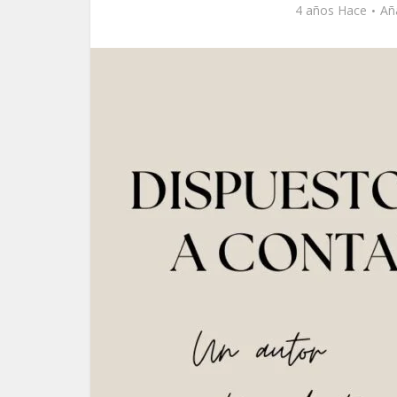
4 años Hace
Añ