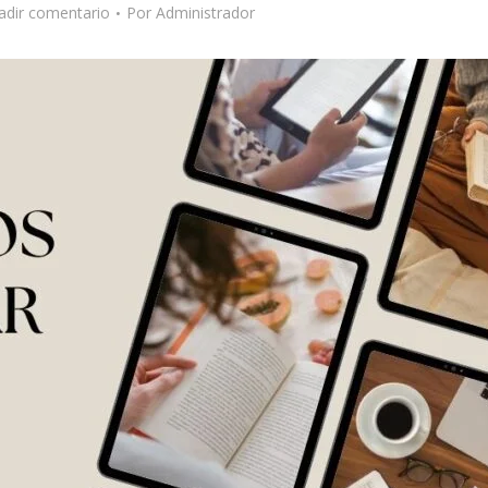
adir comentario
Por
Administrador