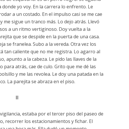
 donde yo voy. En la carrera lo enfrento. Le
rodar a un costado. En el impulso casi se me cae
y me sigue un tranco más. Lo dejo atrás. Llevó
sos a un ritmo vertiginoso. Doy vuelta a la
ejita que se despide en la puerta de una casa.
a se franelea. Subo a la vereda. Otra vez los
tá tan caliente que no me registra. Lo agarro al
so, apunto a la cabeza. Le pido las llaves de la
o para atrás, cae de culo. Grito que me dé las
l bolsillo y me las revolea. Le doy una patada en la
o. La parejita se abraza en el piso.
II
vigilancia, estaba por el tercer piso del paseo de
o, recorrer los estacionamientos y fichar. El
dara una hora más. Ella dudó un momento,