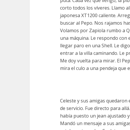
puta. Cada vez que vengo, la pibi
corto todos los víveres. Llamo a
japonesa XT1200 caliente. Arregl
buscar al Pepo. Nos rajamos hast
Volamos por Zapiola rumbo a Qui
una máquina. Le respondo con el
llegar paro en una Shell. Le dig
entrar a la villa caminando. Le pr
Me doy vuelta para mirar. El P
mira el culo a una pendeja que en
Celeste y sus amigas quedaron e
de servicio. Fue directo para all
había puesto un jean ajustado y
Mandó un mensaje a sus amigas 