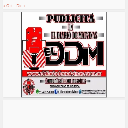
« Oct
Dic »