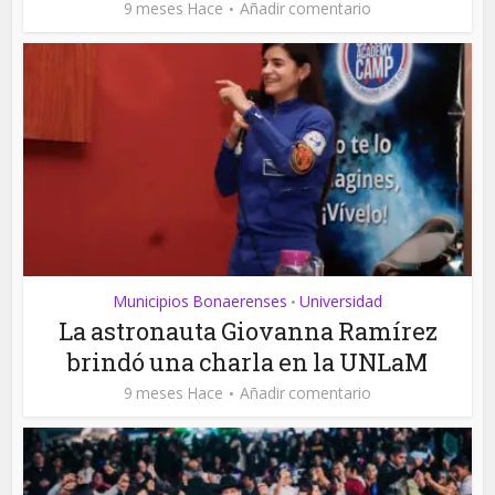
9 meses Hace
Añadir comentario
Municipios Bonaerenses
Universidad
•
La astronauta Giovanna Ramírez
brindó una charla en la UNLaM
9 meses Hace
Añadir comentario