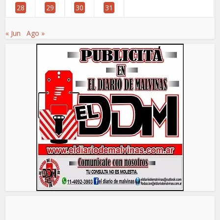
28
29
30
31
« Jun
Ago »