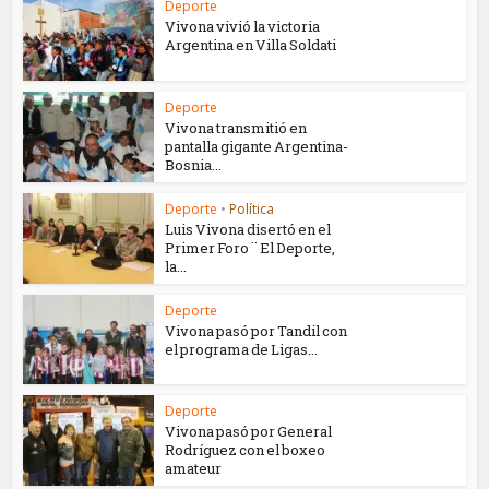
Deporte
Vivona vivió la victoria
Argentina en Villa Soldati
Deporte
Vivona transmitió en
pantalla gigante Argentina-
Bosnia...
Deporte
•
Política
Luis Vivona disertó en el
Primer Foro ¨ El Deporte,
la...
Deporte
Vivona pasó por Tandil con
el programa de Ligas...
Deporte
Vivona pasó por General
Rodríguez con el boxeo
amateur