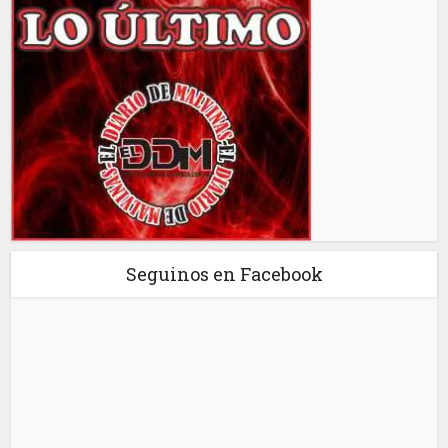
Seguinos en Facebook