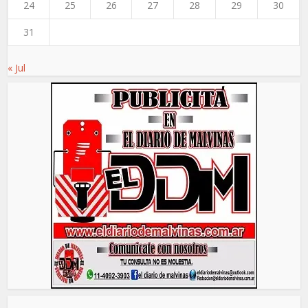
24
25
26
27
28
29
30
31
« Jul