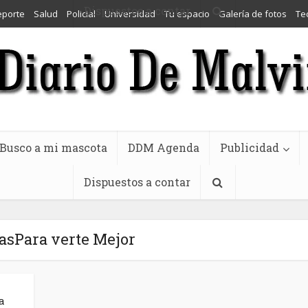
Dispuestos a contar
eporte
Salud
Policial
Universidad
Tu espacio
Galería de fotos
Te
Busco a mi mascota
DDM Agenda
Publicidad
Dispuestos a contar
asPara verte Mejor
a