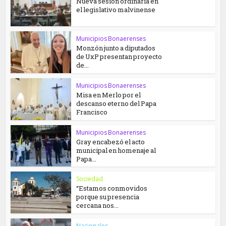
Nueva sesión ordinaria en
el legislativo malvinense
Municipios Bonaerenses
Monzón junto a diputados
de UxP presentan proyecto
de...
Municipios Bonaerenses
Misa en Merlo por el
descanso eterno del Papa
Francisco
Municipios Bonaerenses
Gray encabezó el acto
municipal en homenaje al
Papa...
Sociedad
“Estamos conmovidos
porque su presencia
cercana nos...
Nacionales