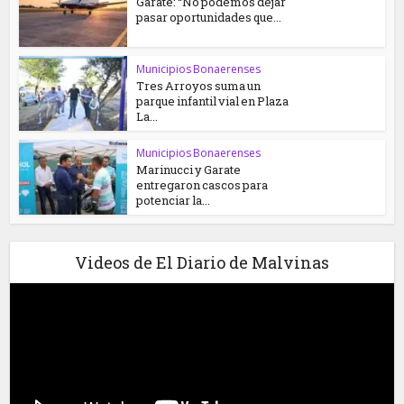
Garate: “No podemos dejar
pasar oportunidades que...
Municipios Bonaerenses
Tres Arroyos suma un
parque infantil vial en Plaza
La...
Municipios Bonaerenses
Marinucci y Garate
entregaron cascos para
potenciar la...
Videos de El Diario de Malvinas