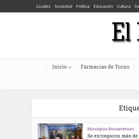
Locales
Sociedad
Política
Educación
Cultura
D
Inicio
Farmacias de Turno
Etiqu
Municipios Bonaerenses
Se entregaron más de 