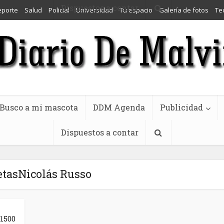
Dispuestos a contar
eporte
Salud
Policial
Universidad
Tu espacio
Galería de fotos
Te
Busco a mi mascota
DDM Agenda
Publicidad
Dispuestos a contar
etasNicolás Russo
1500