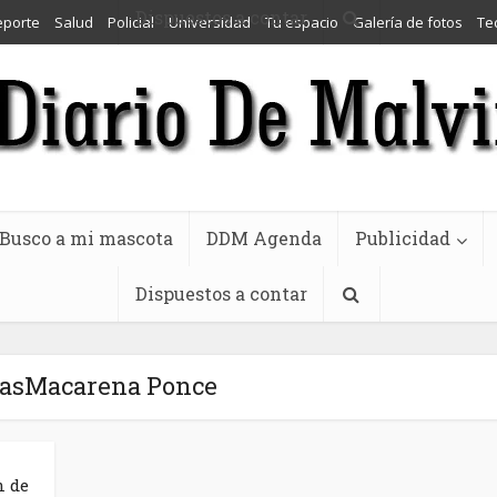
Dispuestos a contar
eporte
Salud
Policial
Universidad
Tu espacio
Galería de fotos
Te
Busco a mi mascota
DDM Agenda
Publicidad
Dispuestos a contar
tasMacarena Ponce
n de