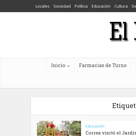
Locales
Sociedad
Política
Educación
Cultura
D
Inicio
Farmacias de Turno
Etique
Educación
Correa visitó el Jardí