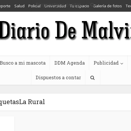
Dispuestos a contar
eporte
Salud
Policial
Universidad
Tu espacio
Galería de fotos
Te
Busco a mi mascota
DDM Agenda
Publicidad
Dispuestos a contar
quetasLa Rural