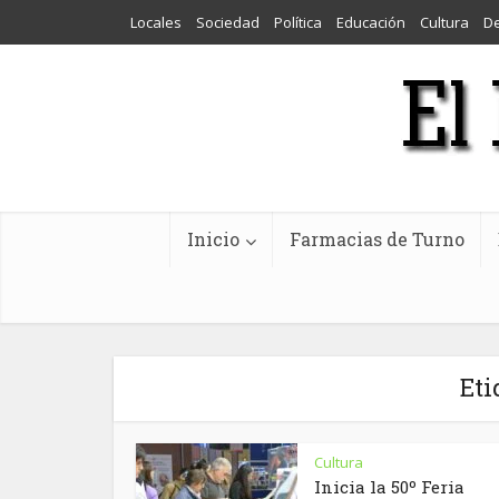
Locales
Sociedad
Política
Educación
Cultura
D
Inicio
Farmacias de Turno
Eti
Cultura
Inicia la 50º Feria