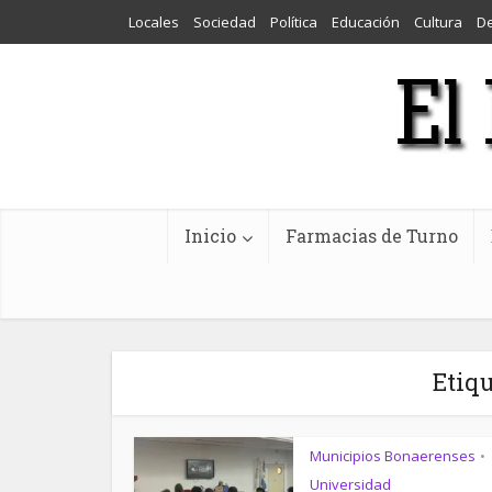
Locales
Sociedad
Política
Educación
Cultura
D
Inicio
Farmacias de Turno
Etiq
Municipios Bonaerenses
•
Universidad