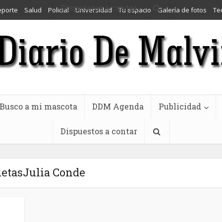
Dispuestos a contar
eporte
Salud
Policial
Universidad
Tu espacio
Galería de fotos
Te
Busco a mi mascota
DDM Agenda
Publicidad
Dispuestos a contar
uetasJulia Conde