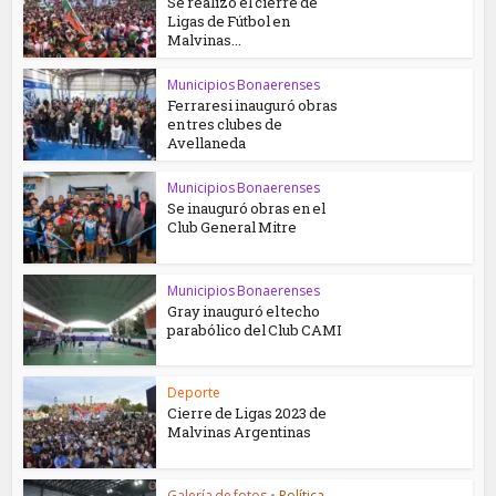
Se realizó el cierre de
Ligas de Fútbol en
Malvinas...
Municipios Bonaerenses
Ferraresi inauguró obras
en tres clubes de
Avellaneda
Municipios Bonaerenses
Se inauguró obras en el
Club General Mitre
Municipios Bonaerenses
Gray inauguró el techo
parabólico del Club CAMI
Deporte
Cierre de Ligas 2023 de
Malvinas Argentinas
Galería de fotos
•
Política