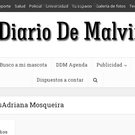
Dispuestos a contar
eporte
Salud
Policial
Universidad
Tu espacio
Galería de fotos
Te
Busco a mi mascota
DDM Agenda
Publicidad
Dispuestos a contar
asAdriana Mosqueira
años