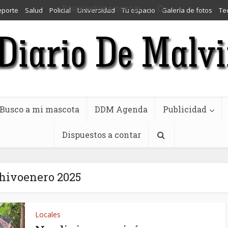
Dispuestos a contar
eporte
Salud
Policial
Universidad
Tu espacio
Galería de fotos
Te
Busco a mi mascota
DDM Agenda
Publicidad
Dispuestos a contar
hivoenero 2025
Locales